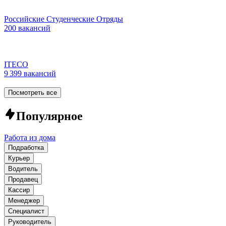
Российские Студенческие Отряды
200 вакансий
ITECO
9 399 вакансий
Посмотреть все
Популярное
Работа из дома
Подработка
Курьер
Водитель
Продавец
Кассир
Менеджер
Специалист
Руководитель