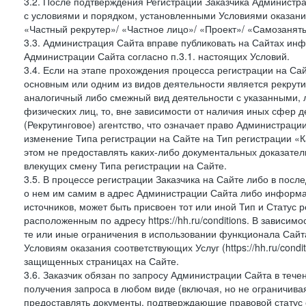
3.2. После подтверждения Регистрации Заказчика Администра
с условиями и порядком, установленными Условиями оказания У
«Частный рекрутер»/ «Частное лицо»/ «Проект»/ «Самозаняты
3.3. Администрация Сайта вправе публиковать на Сайтах ин
Администрации Сайта согласно п.3.1. настоящих Условий.
3.4. Если на этапе прохождения процесса регистрации на Сай
основным или одним из видов деятельности является рекрутин
аналогичный либо смежный вид деятельности с указанными, 
физических лиц, то, вне зависимости от наличия иных сфер д
(Рекрутинговое) агентство, что означает право Администраци
изменение Типа регистрации на Сайте на Тип регистрации «К
этом не предоставлять каких-либо документальных доказател
влекущих смену Типа регистрации на Сайте.
3.5. В процессе регистрации Заказчика на Сайте либо в пос
о нем им самим в адрес Администрации Сайта либо информа
источников, может быть присвоен тот или иной Тип и Статус 
расположенным по адресу https://hh.ru/conditions. В зависим
те или иные ограничения в использовании функционала Сайта
Условиям оказания соответствующих Услуг (https://hh.ru/condi
защищенных страницах на Сайте.
3.6. Заказчик обязан по запросу Администрации Сайта в тече
получения запроса в любом виде (включая, но не ограничива
предоставлять документы, подтверждающие правовой статус с