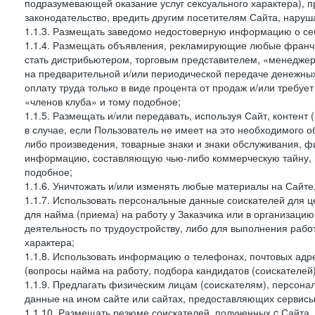
подразумевающей оказание услуг сексуального характера), 
законодательство, вредить другим посетителям Сайта, наруша
1.1.3. Размещать заведомо недостоверную информацию о себ
1.1.4. Размещать объявления, рекламирующие любые франча
стать дистрибьютером, торговым представителем, «менедже
на предварительной и/или периодической передаче денежны
оплату труда только в виде процента от продаж и/или требуе
«членов клуба» и тому подобное;
1.1.5. Размещать и/или передавать, используя Сайт, контент
в случае, если Пользователь не имеет на это необходимого 
либо произведения, товарные знаки и знаки обслуживания,
информацию, составляющую чью-либо коммерческую тайну, и
подобное;
1.1.6. Уничтожать и/или изменять любые материалы на Сайте
1.1.7. Использовать персональные данные соискателей для ц
для найма (приема) на работу у Заказчика или в организаци
деятельность по трудоустройству, либо для выполнения рабо
характера;
1.1.8. Использовать информацию о телефонах, почтовых адре
(вопросы найма на работу, подбора кандидатов (соискателей
1.1.9. Предлагать физическим лицам (соискателям), персон
данные на ином сайте или сайтах, предоставляющих сервисы 
1.1.10. Размещать резюме соискателей, полученных c Сайта,