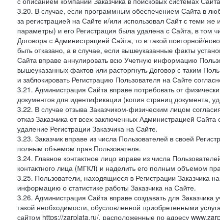
с описанием компании Заказчика в поисковых системах Сайт
3.20. В случае, если программным обеспечением Сайта в лю
за регистрацией на Сайте и/или использовал Сайт с теми же
параметры) и его Регистрация была удалена с Сайта, в том 
Договора с Администрацией Сайта, то в такой повторной/но
быть отказано, а в случае, если вышеуказанные факты уста
Сайта вправе аннулировать всю Учетную информацию Пользо
вышеуказанных фактов или расторгнуть Договор с таким По
и заблокировать Регистрацию Пользователя на Сайте согласн
3.21. Администрация Сайта вправе потребовать от физическ
документов для идентификации (копия страниц документа, у
3.22. В случае отзыва Заказчиком-физическим лицом согласи
отказ Заказчика от всех заключенных Администрацией Сайта с
удаление Регистрации Заказчика на Сайте.
3.23. Заказчик вправе из числа Пользователей в своей Регист
полным объемом прав Пользователя.
3.24. Главное контактное лицо вправе из числа Пользователе
контактного лица (МГКЛ) и наделить его полным объемом пр
3.25. Пользователи, находящиеся в Регистрации Заказчика н
информацию о статистике работы Заказчика на Сайте.
3.26. Администрация Сайта вправе создавать для Заказчика уче
такой необходимости, обусловленной приобретенными услугам
сайтом https://zarplata.ru/, расположенные по адресу www.zarpl