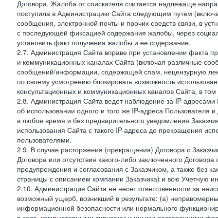
Договора. Жалоба от соискателя считается надлежаще напра
поступила в Администрацию Сайта следующим путем (включая
сообщения, электронной почты и прочих средств связи, в уст
с последующей фиксацией содержания жалобы, через социа
установить факт получения жалобы и ее содержание.
2.7. Администрация Сайта вправе при установлении факта 
и коммуникационных каналах Сайта (включая различные сооб
сообщений/информации, содержащей спам, нецензурную лекс
по своему усмотрению блокировать возможность использов
консультационных и коммуникационных каналов Сайта, в том 
2.8. Администрация Сайта ведет наблюдение за IP-адресами 
об использовании одного и того же IP-адреса Пользователя 
в любое время и без предварительного уведомления Заказчи
использования Сайта с такого IP-адреса до прекращения исп
пользователями.
2.9. В случае расторжения (прекращения) Договора с Заказч
Договора или отсутствия какого-либо заключенного Договора
предупреждения и согласования с Заказчиком, а также без к
страницы с описанием компании Заказчика) и всю Учетную и
2.10. Администрация Сайта не несет ответственности за неи
возможный ущерб, возникший в результате: (а) неправомерн
информационной безопасности или нормального функциониров
в коде, компьютерными вирусами и иными посторонними фраг