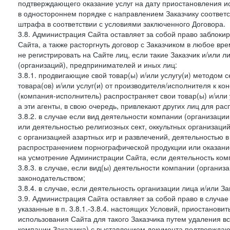
подтверждающего оказание услуг на дату приостановления ис
в одностороннем порядке с направлением Заказчику соответ
штрафа в соответствии с условиями заключенного Договора.
3.8. Администрация Сайта оставляет за собой право заблоки
Сайта, а также расторгнуть договор с Заказчиком в любое в
не регистрировать на Сайте лиц, если такие Заказчик и/или 
(организаций), предпринимателей и иных лиц:
3.8.1. продвигающие свой товар(ы) и/или услугу(и) методом 
товара(ов) и/или услуг(и) от производителя/исполнителя к к
(компания-исполнитель) распространяет свои товар(ы) и/или 
а эти агенты, в свою очередь, привлекают других лиц для ра
3.8.2. в случае если вид деятельности компании (организаци
или деятельностью религиозных сект, оккультных организаций
с организацией азартных игр и развлечений, деятельностью 
распространением порнографической продукции или оказанием
на усмотрение Администрации Сайта, если деятельность ком
3.8.3. в случае, если вид(ы) деятельности компании (органи
законодательством;
3.8.4. в случае, если деятельность организации лица и/или З
3.9. Администрация Сайта оставляет за собой право в случа
указанные в п. 3.8.1.-3.8.4. настоящих Условий, приостанови
использования Сайта для такого Заказчика путем удаления 
компании Заказчика) с выставлением документа подтверждаю