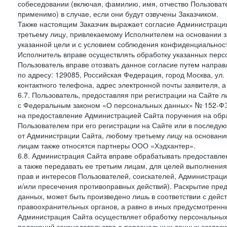
собеседовании (включая, фамилию, имя, отчество Пользоват
применимо) в случае, если они будут озвучены Заказчиком.
Также настоящим Заказчик выражает согласие Администраци
третьему лицу, привлекаемому Исполнителем на основании з
указанной цели и с условием соблюдения конфиденциальнос
Исполнитель вправе осуществлять обработку указанных персо
Пользователь вправе отозвать данное согласие путем напра
по адресу: 129085, Российская Федерация, город Москва, ул.
контактного телефона, адрес электронной почты заявителя, а
6.7. Пользователь, предоставляя при регистрации на Сайте 
с Федеральным законом «О персональных данных» № 152-ФЗ о
на предоставление Администрацией Сайта поручения на обр
Пользователем при его регистрации на Сайте или в последу
от Администрации Сайта, любому третьему лицу на основани
лицам также относятся партнеры ООО «Хэдхантер».
6.8. Администрация Сайта вправе обрабатывать предоставл
а также передавать ее третьим лицам, для целей выполнени
прав и интересов Пользователей, соискателей, Администраци
и/или пресечения противоправных действий). Раскрытие пр
данных, может быть произведено лишь в соответствии с дей
правоохранительных органов, а равно в иных предусмотренн
Администрация Сайта осуществляет обработку персональных
положений законодательства о персональных данных согласи