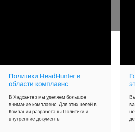
Политики HeadHunter в
Г
области комплаенс
э
В Хэдхантер мы уделяем большое
Вы
внимание комплаенс. Для этих целей в
ва
Компании разработаны Политики и
не
внутренние документы
де