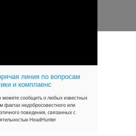
орячая линия по вопросам
тики и комплаенс
 можете сообщить о любых известных
м фактах недобросовестного или
этичного поведения, связанных с
ятельностью HeadHunter