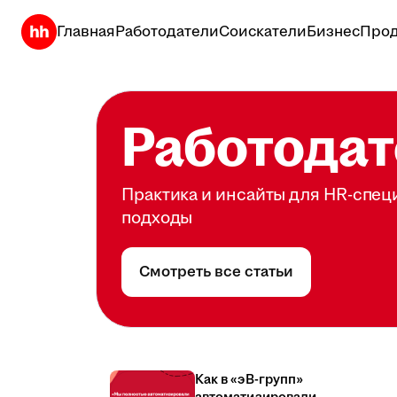
Главная
Работодатели
Соискатели
Бизнес
Прод
Работодат
Практика и инсайты для HR-спец
подходы
Смотреть все статьи
Как в «эВ-групп»