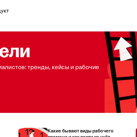
укт
ели
иалистов: тренды, кейсы и рабочие
Какие бывают виды рабочего