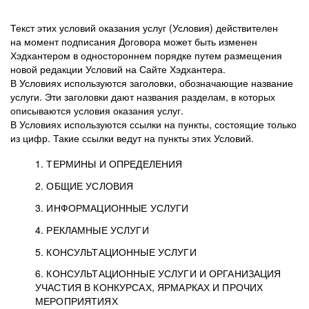
Текст этих условий оказания услуг (Условия) действителен
на момент подписания Договора может быть изменен
Хэдхантером в одностороннем порядке путем размещения
новой редакции Условий на Сайте Хэдхантера.
В Условиях используются заголовки, обозначающие название
услуги. Эти заголовки дают названия разделам, в которых
описываются условия оказания услуг.
В Условиях используются ссылки на пункты, состоящие только
из цифр. Такие ссылки ведут на пункты этих Условий.
1. ТЕРМИНЫ И ОПРЕДЕЛЕНИЯ
2. ОБЩИЕ УСЛОВИЯ
3. ИНФОРМАЦИОННЫЕ УСЛУГИ
1.1. Хэдхантер, или
Хэдхантер, ООО
4. РЕКЛАМНЫЕ УСЛУГИ
HeadHunter, или
«Хэдхантер», ИНН
2.1. Типы и статусы регистрации
5. КОНСУЛЬТАЦИОННЫЕ УСЛУГИ
Исполнитель
7718620740, адрес:
Типы регистрации
3.1. Предоставление доступа к базе данных
2.2. Активация услуг
6. КОНСУЛЬТАЦИОННЫЕ УСЛУГИ И ОРГАНИЗАЦИЯ
125047, г. Москва,
резюме с предложениями Соискателей
Описание и активация
УЧАСТИЯ В КОНКУРСАХ, ЯРМАРКАХ И ПРОЧИХ
2.1.1. Заказчику может быть присвоен один
4.0. Общие условия оказания рекламных услуг
внутригородская
о трудоустройстве с возможностью просмотра
МЕРОПРИЯТИЯХ
из Типов регистраций.
территория
4.0.1. Хэдхантер оказывает Заказчику услугу