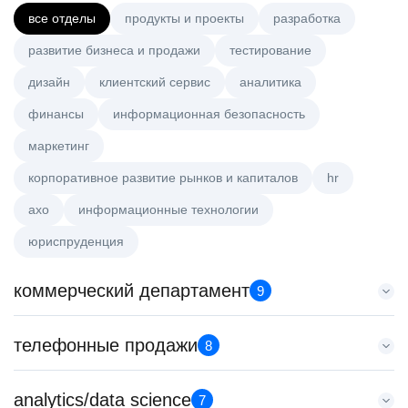
все отделы
продукты и проекты
разработка
развитие бизнеса и продажи
тестирование
дизайн
клиентский сервис
аналитика
финансы
информационная безопасность
маркетинг
корпоративное развитие рынков и капиталов
hr
axo
информационные технологии
юриспруденция
коммерческий департамент
9
Key Account Manager (EdTech)
телефонные продажи
8
HeadHunter::Коммерческий департамент
7 авг. 2026
Менеджер по продажам в сегменте малого и среднего
analytics/data science
150000 ₽
7