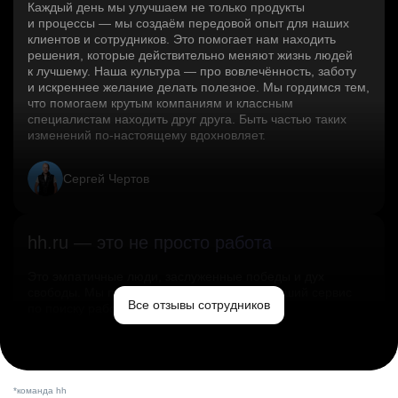
Каждый день мы улучшаем не только продукты
и процессы — мы создаём передовой опыт для наших
клиентов и сотрудников. Это помогает нам находить
решения, которые действительно меняют жизнь людей
к лучшему. Наша культура — про вовлечённость, заботу
и искреннее желание делать полезное. Мы гордимся тем,
что помогаем крутым компаниям и классным
специалистам находить друг друга. Быть частью таких
изменений по‑настоящему вдохновляет.
Сергей Чертов
hh.ru — это не просто работа
Это эмпатичные люди, заслуженные победы и дух
свободы. Мы помогаем миру и создаём лучший сервис
Все отзывы сотрудников
по поиску работы в стране.
Ольга Емельянова
*команда hh