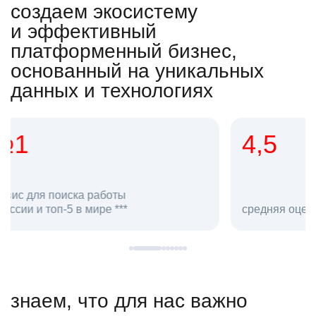
создаем экосистему
и эффективный
платформенный бизнес,
основанный на уникальных
данных и технологиях
4,5
20
сотруд
средняя оценка hh.ru как работодателя **
в hh.ru
знаем, что для нас важно