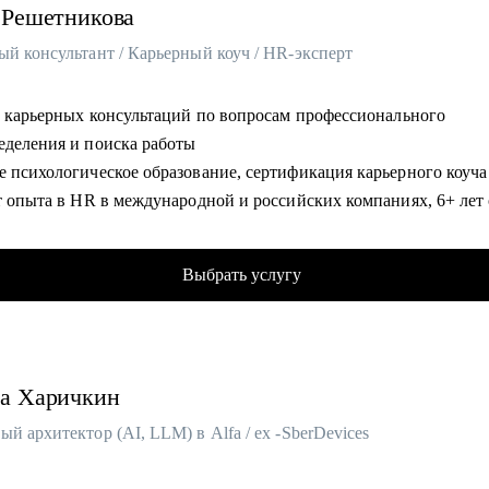
Решетникова
лтерия
ающим менеджерам с командой в подчинении.
логия
ый консультант / Карьерный коуч / HR-эксперт
ниям, выстраивающим процесс рекрутмента с нуля.
тика
 + карьерных консультаций по вопросам профессионального
еделения и поиска работы
е психологическое образование, сертификация карьерного коуч
лишком коротка для нелюбимой работы, записывайтесь!
т опыта в HR в международной и российских компаниях, 6+ лет
ом консультировании
а опыта работы карьерным экспертом Инновационного центра
Выбрать услугу
льства Москвы
тель авторского метода самоопределения и профориентации взр
ник Ассоциации карьерного консультирования и сопровождения
а
Харичкин
омогу:
й архитектор (AI, LLM) в Alfa / ex -SberDevices
елить карьерную цель, разработать индивидуальную карьерную
ию