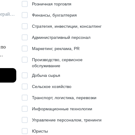
Розничная торговля
Карьерный консультант / Карьерный психолог / Профориентолог / Резюмерайтер
Финансы, бухгалтерия
Стратегия, инвестиции, консалтинг
Административный персонал
 по
Маркетинг, реклама, PR
Производство, сервисное
т
обслуживание
ьных
Добыча сырья
Сельское хозяйство
Транспорт, логистика, перевозки
лан
Информационные технологии
м
Управление персоналом, тренинги
и
Юристы
ения.