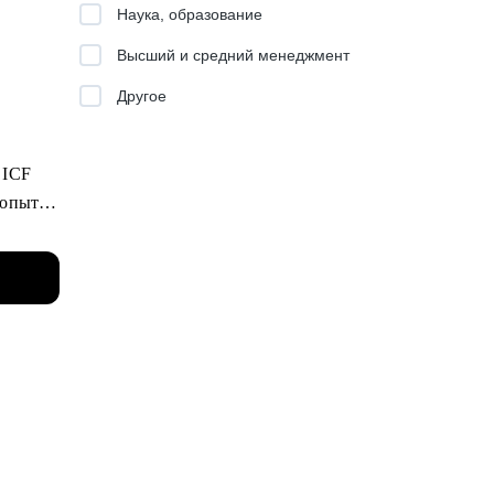
Наука, образование
Высший и средний менеджмент
Другое
а ICF
 опыта в
ослых