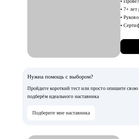
• Прове
• Прора
• 7+ лет
сложные
• Руков
снимаю
• Серт
• Прово
• Знаю в
без стр
разобрат
Кому мо
С чем п
Могу по
• Созда
• прода
• Найти
Нужна помощь с выбором?
• админ
стратег
• индус
Пройдите короткий тест или просто опишите сво
• Продум
• орган
подберём идеального наставника
• туриз
Кому мо
• закуп
Подберите мне наставника
• Специа
• логис
Travel,
• марке
• Специ
• образ
сфер.