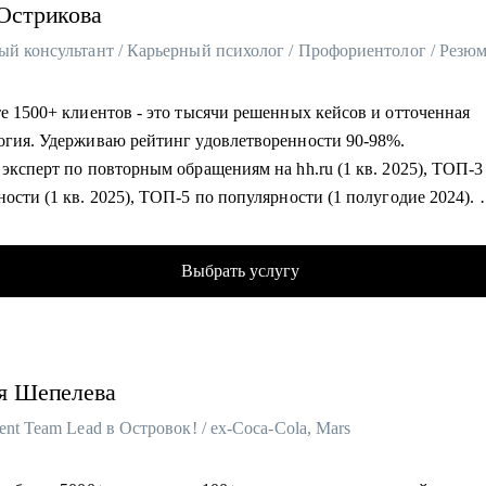
Острикова
е 1500+ клиентов - это тысячи решенных кейсов и отточенная
огия. Удерживаю рейтинг удовлетворенности 90-98%.
эксперт по повторным обращениям на hh.ru (1 кв. 2025), ТОП-3
ости (1 кв. 2025), ТОП-5 по популярности (1 полугодие 2024).
т на руководящих HR-позициях и 10+ лет в психологии позволяю
 с системой "Человек-Карьера" на всех уровнях: от бессознател
Выбрать услугу
ений до требований HR.
омогу:
на на то, чтобы за встречу выдать всю базу: про рынок труда, п
я
Шепелева
й, подсветить психологические блоки и упаковать опыт. Бонусо
базу знаний, которая останется у вас и регулярно обновляется.
ent Team Lead в Островок! / ex-Coca-Cola, Mars
ваю психологический портрет и вместо “стрессоустойчивости” 
икабельности” подберем то, что отражает вас и усилим достиж