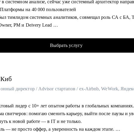
т в системном анализе, сейчас уже системный архитектор напра
ть ваши навыки и компетенции, подскажу, что важно прокачать 
Платформы на 40 000 пользователей
результатов
 был тимлидом системных аналитиков, совмещал роль СА с БА, 
ть продающее резюме и сопроводительное письмо
Owner, PM и Deivery Lead
товить к успешному прохождению собеседования
л 100+ собеседований, исправил 300+ резюме
ил продукт на 330 000 пользователей
гу помочь:
Выбрать услугу
дил тремя тех. стримами с ИТ-командой в 60 человек в кросс-с
ителям высшего и среднего звена, специалистам в сферах:
обеспечил консистентность
ж и работы с клиентами (B2B, B2C, B2G, E-commerce)
ременные релизы
сов
паю на конференциях. Топ-1 доклад на конференции Flow за всё
Ca
Киб
рупный (5,7к) телеграм-канал и самую большую (1,5к) группу п
ования/Ed-tech
ML
нный директор / Advisor стартапов / ex-Airbnb, WeWork, Яндек
тинга
ировал центр компетенций в подразделении, обеспечив рост на
ок/Логистики.
 системного аналитика
ктовый лидер с 10+ лет опытом работы в глобальных компаниях
ма свитчеров: помогаю сменить карьеру, выйти после паузы и у
омогу:
уть к новой работе — в IT и не только.
сти пробное собеседование, разобрать ошибки и объяснить логи
ль — не просто оффер, а уверенность на каждом этапе.
щего, чтобы страх на интервью был только у компании (о том, 