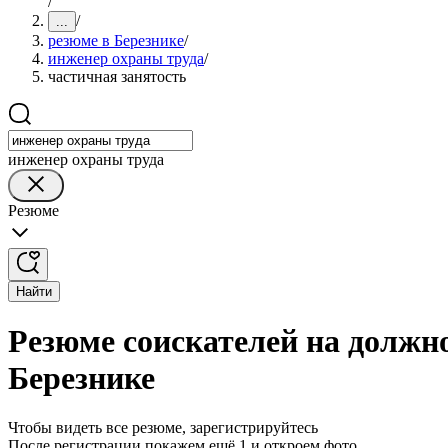
/
/
...
резюме в Березнике
/
инженер охраны труда
/
частичная занятость
инженер охраны труда
Резюме
Найти
Резюме соискателей на должн
Березнике
Чтобы видеть все резюме, зарегистрируйтесь
После регистрации покажем ещё 1 и откроем фото