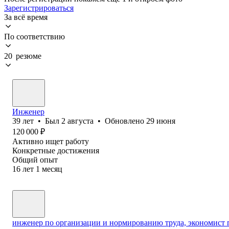
Зарегистрироваться
За всё время
По соответствию
20 резюме
Инженер
39
лет
•
Был
2 августа
•
Обновлено
29 июня
120 000
₽
Активно ищет работу
Конкретные достижения
Общий опыт
16
лет
1
месяц
инженер по организации и нормированию труда, экономист п