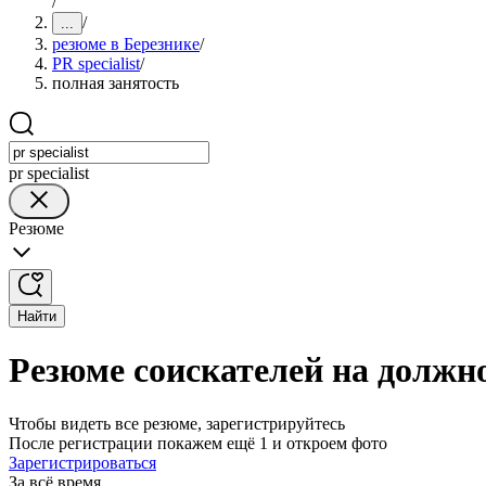
/
/
...
резюме в Березнике
/
PR specialist
/
полная занятость
pr specialist
Резюме
Найти
Резюме соискателей на должнос
Чтобы видеть все резюме, зарегистрируйтесь
После регистрации покажем ещё 1 и откроем фото
Зарегистрироваться
За всё время