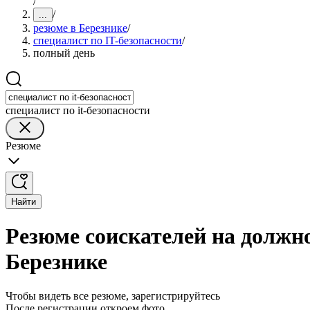
/
/
...
резюме в Березнике
/
специалист по IT-безопасности
/
полный день
специалист по it-безопасности
Резюме
Найти
Резюме соискателей на должно
Березнике
Чтобы видеть все резюме, зарегистрируйтесь
После регистрации откроем фото