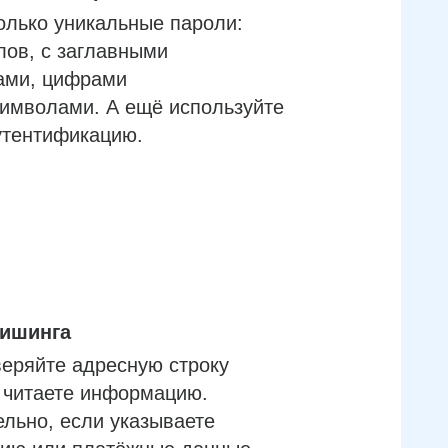
олько уникальные пароли:
лов, с заглавными
ами, цифрами
имволами. А ещё используйте
утентификацию.
фишинга
еряйте адресную строку
м читаете информацию.
льно, если указываете