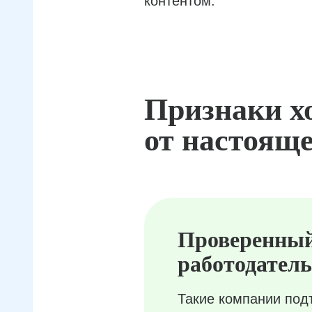
контентом.
Признаки х
от настояще
Проверенны
работодатель
Такие компании под