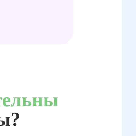
тельны
ты?