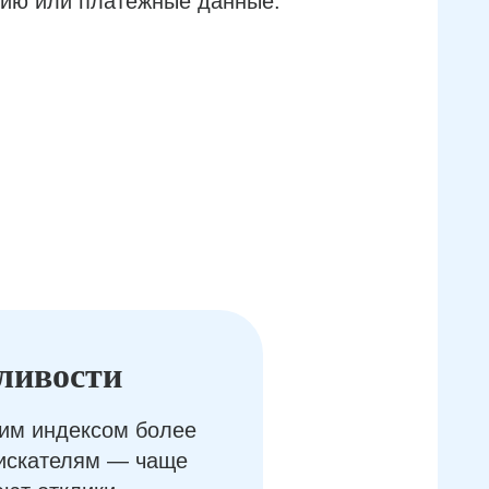
ию или платёжные данные.
ливости
им индексом более
оискателям — чаще