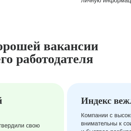
личную информац
орошей вакансии
го работодателя
й
Индекс веж
Компании с высок
внимательны к с
твердили свою