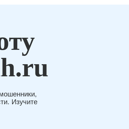
оту
h.ru
-мошенники,
ти. Изучите