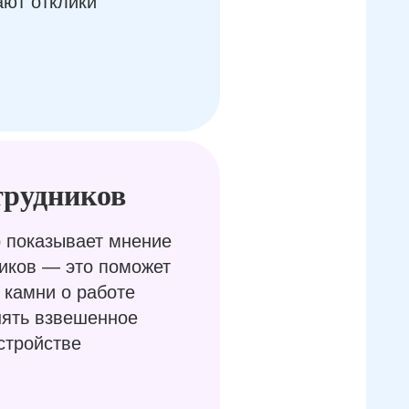
ают отклики
трудников
 показывает мнение
иков — это поможет
 камни о работе
нять взвешенное
стройстве