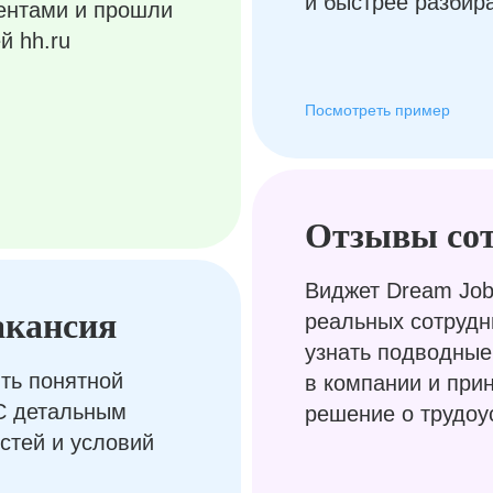
и быстрее разбир
ентами и прошли
й hh.ru
Посмотреть пример
Отзывы со
Виджет Dream Job
акансия
реальных сотрудн
узнать подводные
ть понятной
в компании и при
С детальным
решение о трудоу
стей и условий