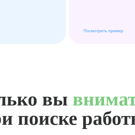
Посмотреть пример
лько вы
внима
и поиске рабо