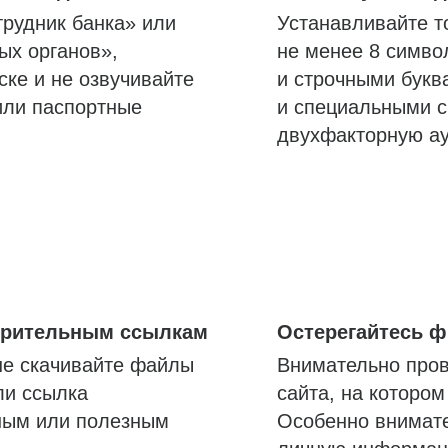
трудник банка» или
Устанавливайте т
ых органов»,
не менее 8 симво
ске и не озвучивайте
и строчными букв
или паспортные
и специальными с
двухфакторную а
озрительным ссылкам
Остерегайтесь 
не скачивайте файлы
Внимательно пров
ли ссылка
сайта, на которо
ным или полезным
Особенно внимате