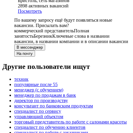
Бристоль, сеть магазинов
2898
активных вакансий
Посмотреть
По вашему запросу ещё будут появляться новые
вакансии. Присылать вам?
коммерческий представитель
Полная
занятость
Березник
Ключевые слова в названии
вакансии, в названии компании и в описании вакансии
В мессенджер
На почту
Другие пользователи ищут
техник
популярные после 55
менеджер (с обучением)
менеджер по продажам в банк
директор по производству
консультант по банковским продуктам
специалист по сервису
управляющий объектом
торговый представитель по работе с салонами красоты
специалист по обучению клиентов
специалист по работе с заказчиками