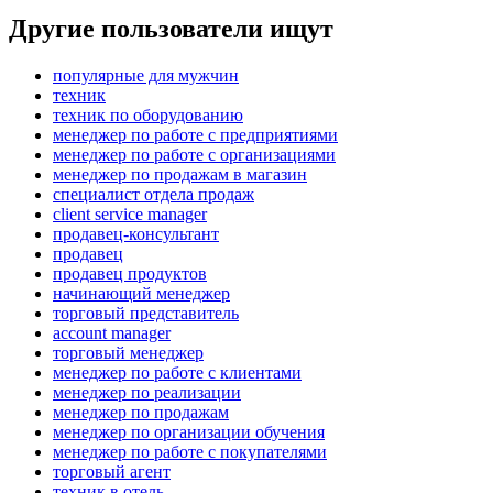
Другие пользователи ищут
популярные для мужчин
техник
техник по оборудованию
менеджер по работе с предприятиями
менеджер по работе с организациями
менеджер по продажам в магазин
специалист отдела продаж
client service manager
продавец-консультант
продавец
продавец продуктов
начинающий менеджер
торговый представитель
account manager
торговый менеджер
менеджер по работе с клиентами
менеджер по реализации
менеджер по продажам
менеджер по организации обучения
менеджер по работе с покупателями
торговый агент
техник в отель