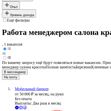
Опыт
Уровень дохода
Ещё фильтры
Работа менеджером салона кр
, 1 вакансия
По вашему запросу ещё будут появляться новые вакансии. При
менеджер салона красоты
Полная занятость
Березник
Ключевые с
В мессенджер
На почту
Мобильный банкир
от
50 000
₽
за месяц,
на руки
Без опыта
Выплаты: Два раза в месяц