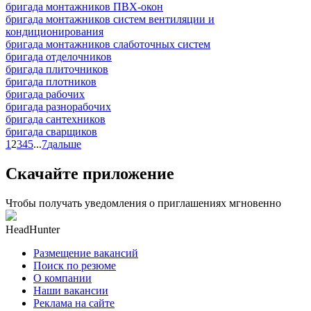
бригада монтажников ПВХ-окон
бригада монтажников систем вентиляции и
кондиционирования
бригада монтажников слаботочных систем
бригада отделочников
бригада плиточников
бригада плотников
бригада рабочих
бригада разнорабочих
бригада сантехников
бригада сварщиков
1
2
3
4
5
...
7
дальше
Скачайте приложение
Чтобы получать уведомления о приглашениях мгновенно
HeadHunter
Размещение вакансий
Поиск по резюме
О компании
Наши вакансии
Реклама на сайте