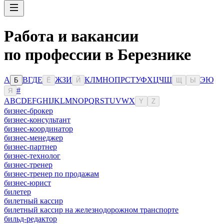
Работа и вакансии
по профессии в Березнике
А
В
Г
Д
Е
Ж
З
И
К
Л
М
Н
О
П
Р
С
Т
У
Ф
Х
Ц
Ч
Ш
Э
Ю
Б
Ё
Й
Щ
Ы
#
Я
A
B
C
D
E
F
G
H
I
J
K
L
M
N
O
P
Q
R
S
T
U
V
W
X
Y
Z
бизнес-брокер
бизнес-консультант
бизнес-координатор
бизнес-менеджер
бизнес-партнер
бизнес-технолог
бизнес-тренер
бизнес-тренер по продажам
бизнес-юрист
билетер
билетный кассир
билетный кассир на железнодорожном транспорте
бильд-редактор