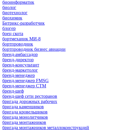
биоинформатик
биолог
биотехнолог
биохимик
Битрикс-разработчик
блогер
боец скота
бортмеханик МИ-8
бортпроводник
бортпроводник бизнес авиации
бренд-амбассадор
бренд-директор
бренд-консультант
бренд-маркетолог
бренд-менеджер
бренд-менеджер FMSG
бренд-менеджер СТМ
бренд-шеф
бренд-шеф сети ресторанов
бригада дорожных рабочих
бригада каменщиков
бригада кровельщиков
бригада монолитчиков
бригада монтажников
бригада монтажников металлоконструкций