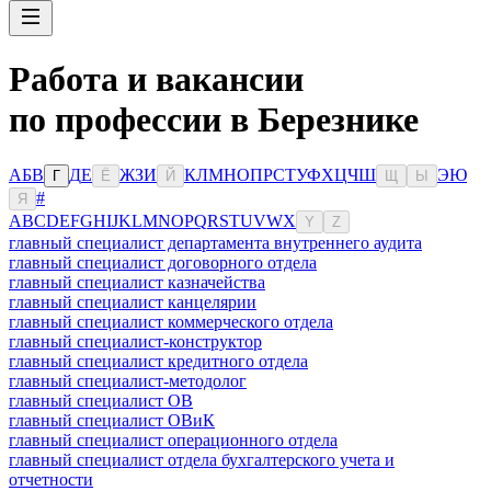
Работа и вакансии
по профессии в Березнике
А
Б
В
Д
Е
Ж
З
И
К
Л
М
Н
О
П
Р
С
Т
У
Ф
Х
Ц
Ч
Ш
Э
Ю
Г
Ё
Й
Щ
Ы
#
Я
A
B
C
D
E
F
G
H
I
J
K
L
M
N
O
P
Q
R
S
T
U
V
W
X
Y
Z
главный специалист департамента внутреннего аудита
главный специалист договорного отдела
главный специалист казначейства
главный специалист канцелярии
главный специалист коммерческого отдела
главный специалист-конструктор
главный специалист кредитного отдела
главный специалист-методолог
главный специалист ОВ
главный специалист ОВиК
главный специалист операционного отдела
главный специалист отдела бухгалтерского учета и
отчетности