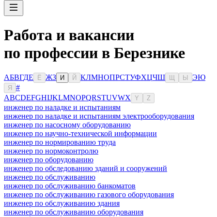
Работа и вакансии
по профессии в Березнике
А
Б
В
Г
Д
Е
Ж
З
К
Л
М
Н
О
П
Р
С
Т
У
Ф
Х
Ц
Ч
Ш
Э
Ю
Ё
И
Й
Щ
Ы
#
Я
A
B
C
D
E
F
G
H
I
J
K
L
M
N
O
P
Q
R
S
T
U
V
W
X
Y
Z
инженер по наладке и испытаниям
инженер по наладке и испытаниям электрооборудования
инженер по насосному оборудованию
инженер по научно-технической информации
инженер по нормированию труда
инженер по нормоконтролю
инженер по оборудованию
инженер по обследованию зданий и сооружений
инженер по обслуживанию
инженер по обслуживанию банкоматов
инженер по обслуживанию газового оборудования
инженер по обслуживанию здания
инженер по обслуживанию оборудования