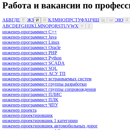
Работа и вакансии по професс
А
Б
В
Г
Д
Е
Ж
З
К
Л
М
Н
О
П
Р
С
Т
У
Ф
Х
Ц
Ч
Ш
Э
Ю
Ё
И
Й
Щ
Ы
Я
A
B
C
D
E
F
G
H
I
J
K
L
M
N
O
P
Q
R
S
T
U
V
W
X
Y
Z
инженер-программист C++
инженер-программист Java
инженер-программист Linux
инженер-программист Oracle
инженер-программист PHP
инженер-программист Python
инженер-программист SCADA
инженер-программист SQL
инженер-программист АСУ ТП
инженер-программист встраиваемых систем
инженер-программист группы разработки
инженер-программист группы сопровождения
инженер-программист ПЛИС
инженер-программист ПЛК
инженер-программист ЧПУ
инженер проекта
инженер-проектировщик
инженер-проектировщик 1 категории
инженер-проектировщик автомобильных дорог