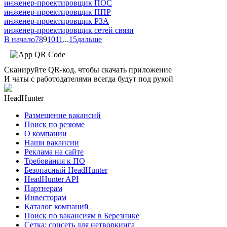
инженер-проектировщик ПОС
инженер-проектировщик ППР
инженер-проектировщик РЗА
инженер-проектировщик сетей связи
В начало
7
8
9
10
11
...
15
дальше
Сканируйте QR-код, чтобы скачать приложение
И чаты с работодателями всегда будут под рукой
HeadHunter
Размещение вакансий
Поиск по резюме
О компании
Наши вакансии
Реклама на сайте
Требования к ПО
Безопасный HeadHunter
HeadHunter API
Партнерам
Инвесторам
Каталог компаний
Поиск по вакансиям в Березнике
Сетка: соцсеть для нетворкинга