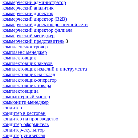
коммерческий администратор
коммерческий аналитик
коммерческий директор
коммерческий директор (B2B)
коммерческий директор розничной сети
коммерческий директор филиала
коммерческий менеджер
коммерческий представитель
3
комплаенс-контролер
комплаенс-менеджер
комплектовщик
комплектовщик заказов
комплектовщик изделий и инструмента
комплектовщик на склад
комплектовщик-оператор
комплектовщик товара
комплектовщица
компьютерный мастер
комьюнити-менеджер
кондитер
кондитер в ресторан
кондитер на производство
кондитер-оформитель
кондитер-скульптор
кондитер-универсал