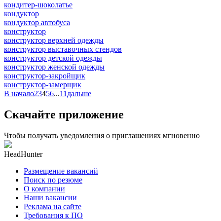
кондитер-шоколатье
кондуктор
кондуктор автобуса
конструктор
конструктор верхней одежды
конструктор выставочных стендов
конструктор детской одежды
конструктор женской одежды
конструктор-закройщик
конструктор-замерщик
В начало
2
3
4
5
6
...
11
дальше
Скачайте приложение
Чтобы получать уведомления о приглашениях мгновенно
HeadHunter
Размещение вакансий
Поиск по резюме
О компании
Наши вакансии
Реклама на сайте
Требования к ПО