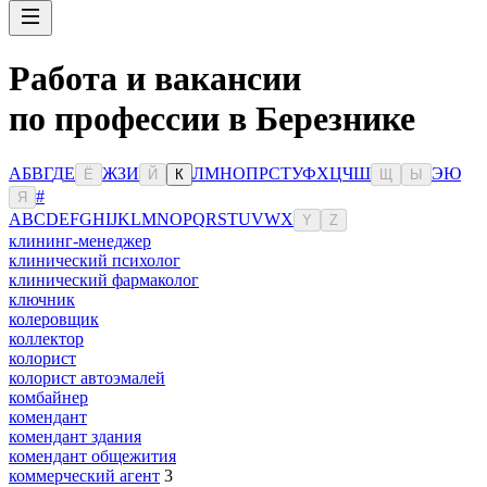
Работа и вакансии
по профессии в Березнике
А
Б
В
Г
Д
Е
Ж
З
И
Л
М
Н
О
П
Р
С
Т
У
Ф
Х
Ц
Ч
Ш
Э
Ю
Ё
Й
К
Щ
Ы
#
Я
A
B
C
D
E
F
G
H
I
J
K
L
M
N
O
P
Q
R
S
T
U
V
W
X
Y
Z
клининг-менеджер
клинический психолог
клинический фармаколог
ключник
колеровщик
коллектор
колорист
колорист автоэмалей
комбайнер
комендант
комендант здания
комендант общежития
коммерческий агент
3