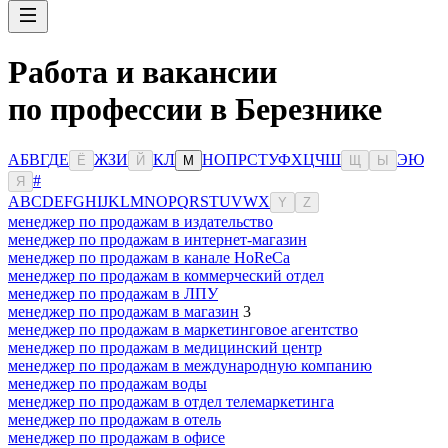
Работа и вакансии
по профессии в Березнике
А
Б
В
Г
Д
Е
Ж
З
И
К
Л
Н
О
П
Р
С
Т
У
Ф
Х
Ц
Ч
Ш
Э
Ю
Ё
Й
М
Щ
Ы
#
Я
A
B
C
D
E
F
G
H
I
J
K
L
M
N
O
P
Q
R
S
T
U
V
W
X
Y
Z
менеджер по продажам в издательство
менеджер по продажам в интернет-магазин
менеджер по продажам в канале HoReCa
менеджер по продажам в коммерческий отдел
менеджер по продажам в ЛПУ
менеджер по продажам в магазин
3
менеджер по продажам в маркетинговое агентство
менеджер по продажам в медицинский центр
менеджер по продажам в международную компанию
менеджер по продажам воды
менеджер по продажам в отдел телемаркетинга
менеджер по продажам в отель
менеджер по продажам в офисе