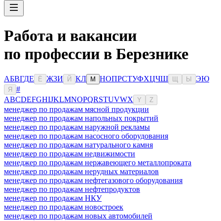
Работа и вакансии
по профессии в Березнике
А
Б
В
Г
Д
Е
Ж
З
И
К
Л
Н
О
П
Р
С
Т
У
Ф
Х
Ц
Ч
Ш
Э
Ю
Ё
Й
М
Щ
Ы
#
Я
A
B
C
D
E
F
G
H
I
J
K
L
M
N
O
P
Q
R
S
T
U
V
W
X
Y
Z
менеджер по продажам мясной продукции
менеджер по продажам напольных покрытий
менеджер по продажам наружной рекламы
менеджер по продажам насосного оборудования
менеджер по продажам натурального камня
менеджер по продажам недвижимости
менеджер по продажам нержавеющего металлопроката
менеджер по продажам нерудных материалов
менеджер по продажам нефтегазового оборудования
менеджер по продажам нефтепродуктов
менеджер по продажам НКУ
менеджер по продажам новостроек
менеджер по продажам новых автомобилей