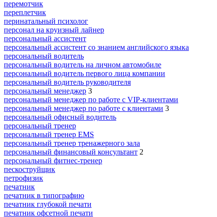
перемотчик
переплетчик
перинатальный психолог
персонал на круизный лайнер
персональный ассистент
персональный ассистент со знанием английского языка
персональный водитель
персональный водитель на личном автомобиле
персональный водитель первого лица компании
персональный водитель руководителя
персональный менеджер
3
персональный менеджер по работе с VIP-клиентами
персональный менеджер по работе с клиентами
3
персональный офисный водитель
персональный тренер
персональный тренер EMS
персональный тренер тренажерного зала
персональный финансовый консультант
2
персональный фитнес-тренер
пескоструйщик
петрофизик
печатник
печатник в типографию
печатник глубокой печати
печатник офсетной печати