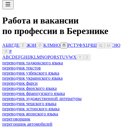
Работа и вакансии
по профессии в Березнике
А
Б
В
Г
Д
Е
Ж
З
И
К
Л
М
Н
О
Р
С
Т
У
Ф
Х
Ц
Ч
Ш
Э
Ю
Ё
Й
П
Щ
Ы
#
Я
A
B
C
D
E
F
G
H
I
J
K
L
M
N
O
P
Q
R
S
T
U
V
W
X
Y
Z
переводчик таджикского языка
переводчик текстов
переводчик узбекского языка
переводчик украинского языка
переводчик фарси
переводчик финского языка
переводчик французского языка
переводчик художественной литературы
переводчик чешского языка
переводчик эстонского языка
переводчик японского языка
переговорщик
перегонщик автомобилей