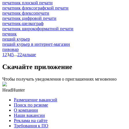
печатник плоской печати
печатник флексографской печати
печатник флексопечати
печатник цифровой печати
печатник-шелкограф
печатник широкоформатной печати
печник
пеший курьер
пеший курьер в интернет-магазин
пивовар
1
2
3
4
5
...
22
дальше
Скачайте приложение
Чтобы получать уведомления о приглашениях мгновенно
HeadHunter
Размещение вакансий
Поиск по резюме
О компании
Наши вакансии
Реклама на сайте
Требования к ПО