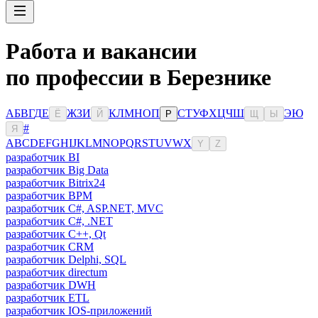
Работа и вакансии
по профессии в Березнике
А
Б
В
Г
Д
Е
Ж
З
И
К
Л
М
Н
О
П
С
Т
У
Ф
Х
Ц
Ч
Ш
Э
Ю
Ё
Й
Р
Щ
Ы
#
Я
A
B
C
D
E
F
G
H
I
J
K
L
M
N
O
P
Q
R
S
T
U
V
W
X
Y
Z
разработчик BI
разработчик Big Data
разработчик Bitrix24
разработчик BPM
разработчик C#, ASP.NET, MVC
разработчик C#, .NET
разработчик C++, Qt
разработчик CRM
разработчик Delphi, SQL
разработчик directum
разработчик DWH
разработчик ETL
разработчик IOS-приложений