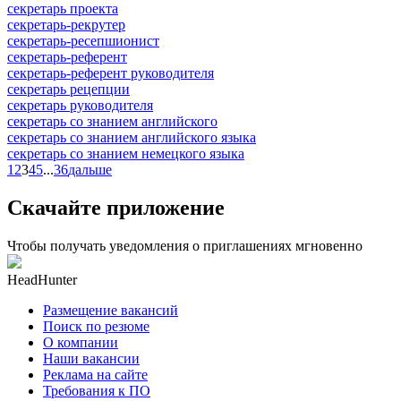
секретарь проекта
секретарь-рекрутер
секретарь-ресепшионист
секретарь-референт
секретарь-референт руководителя
секретарь рецепции
секретарь руководителя
секретарь со знанием английского
секретарь со знанием английского языка
секретарь со знанием немецкого языка
1
2
3
4
5
...
36
дальше
Скачайте приложение
Чтобы получать уведомления о приглашениях мгновенно
HeadHunter
Размещение вакансий
Поиск по резюме
О компании
Наши вакансии
Реклама на сайте
Требования к ПО