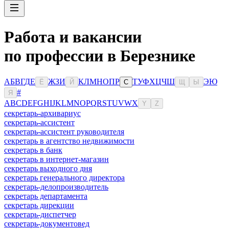
Работа и вакансии
по профессии в Березнике
А
Б
В
Г
Д
Е
Ж
З
И
К
Л
М
Н
О
П
Р
Т
У
Ф
Х
Ц
Ч
Ш
Э
Ю
Ё
Й
С
Щ
Ы
#
Я
A
B
C
D
E
F
G
H
I
J
K
L
M
N
O
P
Q
R
S
T
U
V
W
X
Y
Z
секретарь-архивариус
секретарь-ассистент
секретарь-ассистент руководителя
секретарь в агентство недвижимости
секретарь в банк
секретарь в интернет-магазин
секретарь выходного дня
секретарь генерального директора
секретарь-делопроизводитель
секретарь департамента
секретарь дирекции
секретарь-диспетчер
секретарь-документовед