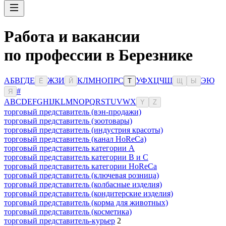
Работа и вакансии
по профессии в Березнике
А
Б
В
Г
Д
Е
Ж
З
И
К
Л
М
Н
О
П
Р
С
У
Ф
Х
Ц
Ч
Ш
Э
Ю
Ё
Й
Т
Щ
Ы
#
Я
A
B
C
D
E
F
G
H
I
J
K
L
M
N
O
P
Q
R
S
T
U
V
W
X
Y
Z
торговый представитель (вэн-продажи)
торговый представитель (зоотовары)
торговый представитель (индустрия красоты)
торговый представитель (канал HoReCa)
торговый представитель категории A
торговый представитель категории B и C
торговый представитель категории HoReCa
торговый представитель (ключевая розница)
торговый представитель (колбасные изделия)
торговый представитель (кондитерские изделия)
торговый представитель (корма для животных)
торговый представитель (косметика)
торговый представитель-курьер
2