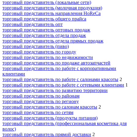
торговый представитель (локальные сети)
торговый представитель (молочная продукция)
торговый представитель направления HoReCa
торговый представитель общего прайса
торговый представитель опт
торговый представитель оптовых продаж
торговый представитель отдела продаж
торговый представитель отдела прямых продаж
торговый представитель (пиво)
торговый представитель по городу
торговый представитель по недвижимости
торговый представитель по продаже автозапчастей
торговый представитель по работе с корпоративными
клиентами
торговый представитель по работе с салонами красоты
2
торговый представитель по работе с сетевыми клиентами
1
торговый представитель по развитию территории
торговый представитель по районам
торговый представитель по региону
торговый представитель по салонам красоты
2
торговый представитель по сетям
торговый представитель (продукты питания)
торговый представитель (профессиональная косметика для
волос)
торговый представитель прямой доставки
2