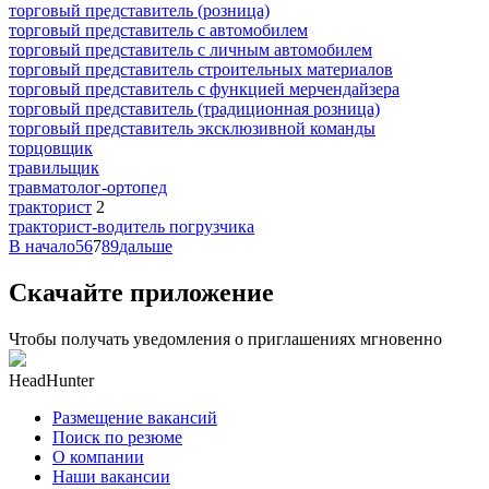
торговый представитель (розница)
торговый представитель с автомобилем
торговый представитель с личным автомобилем
торговый представитель строительных материалов
торговый представитель с функцией мерчендайзера
торговый представитель (традиционная розница)
торговый представитель эксклюзивной команды
торцовщик
травильщик
травматолог-ортопед
тракторист
2
тракторист-водитель погрузчика
В начало
5
6
7
8
9
дальше
Скачайте приложение
Чтобы получать уведомления о приглашениях мгновенно
HeadHunter
Размещение вакансий
Поиск по резюме
О компании
Наши вакансии