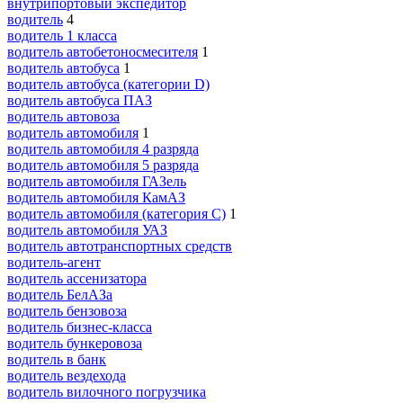
внутрипортовый экспедитор
водитель
4
водитель 1 класса
водитель автобетоносмесителя
1
водитель автобуса
1
водитель автобуса (категории D)
водитель автобуса ПАЗ
водитель автовоза
водитель автомобиля
1
водитель автомобиля 4 разряда
водитель автомобиля 5 разряда
водитель автомобиля ГАЗель
водитель автомобиля КамАЗ
водитель автомобиля (категория C)
1
водитель автомобиля УАЗ
водитель автотранспортных средств
водитель-агент
водитель ассенизатора
водитель БелАЗа
водитель бензовоза
водитель бизнес-класса
водитель бункеровоза
водитель в банк
водитель вездехода
водитель вилочного погрузчика