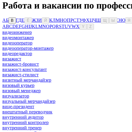
Работа и вакансии по професс
А
Б
Г
Д
Е
Ж
З
И
К
Л
М
Н
О
П
Р
С
Т
У
Ф
Х
Ц
Ч
Ш
Э
Ю
В
Ё
Й
Щ
Ы
Я
A
B
C
D
E
F
G
H
I
J
K
L
M
N
O
P
Q
R
S
T
U
V
W
X
Y
Z
видеоинженер
видеомонтажер
видеооператор
видеооператор-монтажер
видеоредактор
визажист
визажист-бровист
визажист-консультант
визажист-стилист
визитный мерчандайзер
визовый курьер
визовый менеджер
визуализатор
визуальный мерчандайзер
вице-президент
внештатный переводчик
внутренний аудитор
внутренний контролер
внутренний тренер