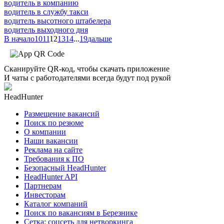
водитель в компанию
водитель в службу такси
водитель высотного штабелера
водитель выходного дня
В начало
10
11
12
13
14
...
19
дальше
Сканируйте QR-код, чтобы скачать приложение
И чаты с работодателями всегда будут под рукой
HeadHunter
Размещение вакансий
Поиск по резюме
О компании
Наши вакансии
Реклама на сайте
Требования к ПО
Безопасный HeadHunter
HeadHunter API
Партнерам
Инвесторам
Каталог компаний
Поиск по вакансиям в Березнике
Сетка: соцсеть для нетворкинга