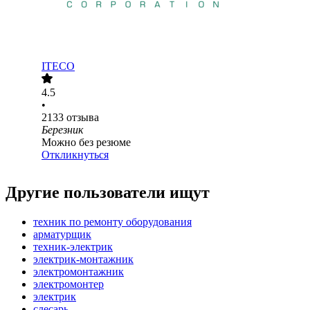
ITECO
4.5
•
2133
отзыва
Березник
Можно без резюме
Откликнуться
Другие пользователи ищут
техник по ремонту оборудования
арматурщик
техник-электрик
электрик-монтажник
электромонтажник
электромонтер
электрик
слесарь