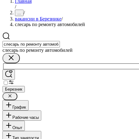
Главная
/
/
...
вакансии в Березнике
/
слесарь по ремонту автомобилей
слесарь по ремонту автомобилей
Березник
График
Рабочие часы
Опыт
Тип занятости