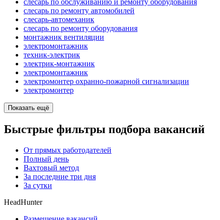
слесарь по обслуживанию и ремонту оборудования
слесарь по ремонту автомобилей
слесарь-автомеханик
слесарь по ремонту оборудования
монтажник вентиляции
электромонтажник
техник-электрик
электрик-монтажник
электромонтажник
электромонтер охранно-пожарной сигнализации
электромонтер
Показать ещё
Быстрые фильтры подбора вакансий
От прямых работодателей
Полный день
Вахтовый метод
За последние три дня
За сутки
HeadHunter
Размещение вакансий