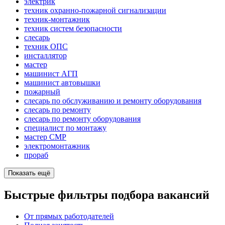
электрик
техник охранно-пожарной сигнализации
техник-монтажник
техник систем безопасности
слесарь
техник ОПС
инсталлятор
мастер
машинист АГП
машинист автовышки
пожарный
слесарь по обслуживанию и ремонту оборудования
слесарь по ремонту
слесарь по ремонту оборудования
специалист по монтажу
мастер СМР
электромонтажник
прораб
Показать ещё
Быстрые фильтры подбора вакансий
От прямых работодателей