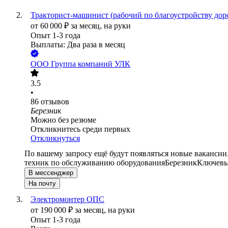
Тракторист-машинист (рабочий по благоустройству доро
от
60 000
₽
за месяц,
на руки
Опыт 1-3 года
Выплаты: Два раза в месяц
ООО
Группа компаний УЛК
3.5
•
86
отзывов
Березник
Можно без резюме
Откликнитесь среди первых
Откликнуться
По вашему запросу ещё будут появляться новые вакансии
техник по обслуживанию оборудования
Березник
Ключевые
В мессенджер
На почту
Электромонтер ОПС
от
190 000
₽
за месяц,
на руки
Опыт 1-3 года